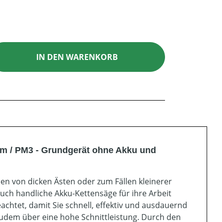
ib den gewünschten Wert ein oder benutz
IN DEN WARENKORB
m / PM3 - Grundgerät ohne Akku und
en von dicken Ästen oder zum Fällen kleinerer
r auch handliche Akku-Kettensäge für ihre Arbeit
achtet, damit Sie schnell, effektiv und ausdauernd
udem über eine hohe Schnittleistung. Durch den