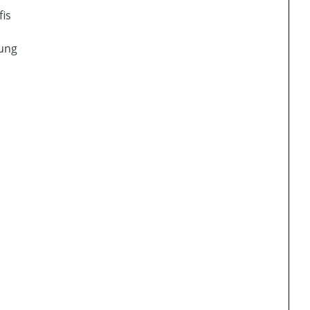
fis
bung