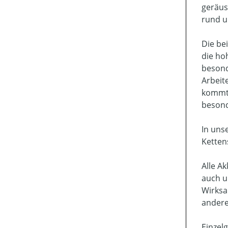
geräus
rund u
Die be
die ho
besond
Arbeit
kommt 
besond
In uns
Ketten
Alle A
auch u
Wirksa
andere
Einzel