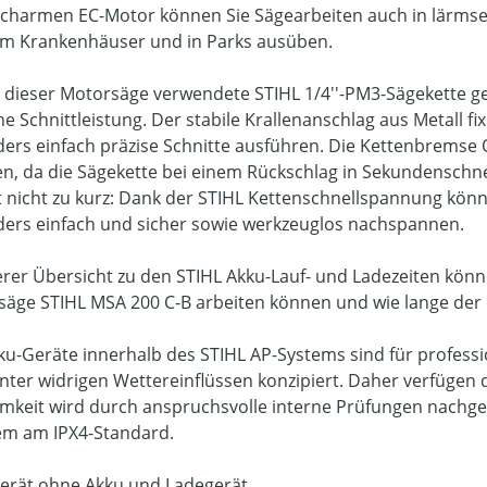
charmen EC-Motor können Sie Sägearbeiten auch in lärms
m Krankenhäuser und in Parks ausüben.
i dieser Motorsäge verwendete STIHL 1/4''-PM3-Sägekette ge
he Schnittleistung. Der stabile Krallenanschlag aus Metall fi
ers einfach präzise Schnitte ausführen. Die Kettenbremse Q
en, da die Sägekette bei einem Rückschlag in Sekundenschn
nicht zu kurz: Dank der STIHL Kettenschnellspannung könne
ers einfach und sicher sowie werkzeuglos nachspannen.
erer Übersicht zu den STIHL Akku-Lauf- und Ladezeiten könne
säge STIHL MSA 200 C-B arbeiten können und wie lange der 
kku-Geräte innerhalb des STIHL AP-Systems sind für profess
nter widrigen Wettereinflüssen konzipiert. Daher verfügen 
mkeit wird durch anspruchsvolle interne Prüfungen nachgewi
m am IPX4-Standard.
gerät ohne Akku und Ladegerät