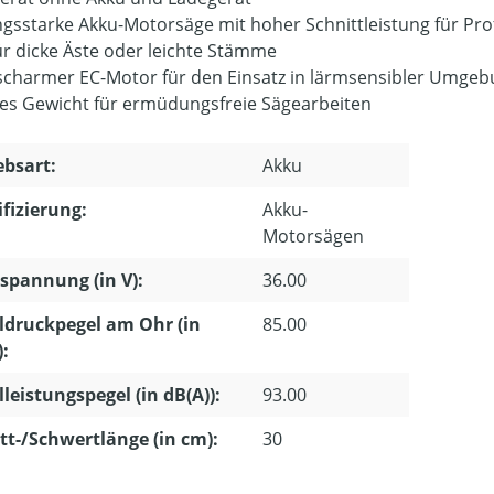
ngsstarke Akku-Motorsäge mit hoher Schnittleistung für Pro
für dicke Äste oder leichte Stämme
charmer EC-Motor für den Einsatz in lärmsensibler Umge
es Gewicht für ermüdungsfreie Sägearbeiten
ebsart:
Akku
ifizierung:
Akku-
Motorsägen
pannung (in V):
36.00
ldruckpegel am Ohr (in
85.00
):
lleistungspegel (in dB(A)):
93.00
tt-/Schwertlänge (in cm):
30