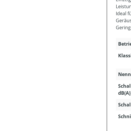
Leistu
Ideal 
Geräus
Gering
Betri
Klass
Nenns
Schal
dB(A)
Schal
Schni