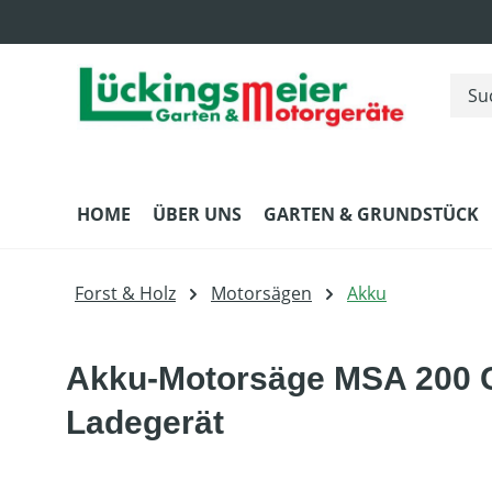
m Hauptinhalt springen
Zur Suche springen
Zur Hauptnavigation springen
HOME
ÜBER UNS
GARTEN & GRUNDSTÜCK
Forst & Holz
Motorsägen
Akku
Akku-Motorsäge MSA 200 C
Ladegerät