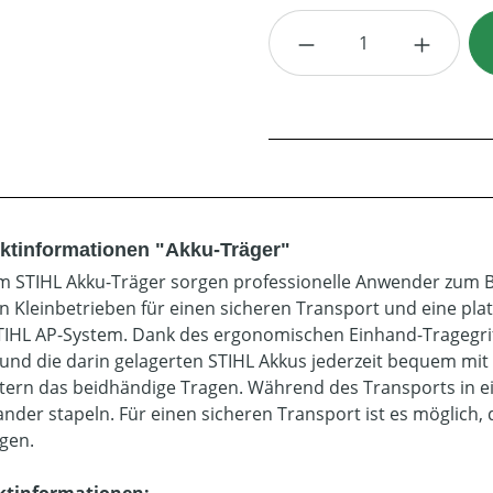
Produkt Anzahl: G
ktinformationen "Akku-Träger"
m STIHL Akku-Träger sorgen professionelle Anwender zum B
in Kleinbetrieben für einen sicheren Transport und eine p
IHL AP-System. Dank des ergonomischen Einhand-Tragegriff
und die darin gelagerten STIHL Akkus jederzeit bequem mit s
htern das beidhändige Tragen. Während des Transports in e
ander stapeln. Für einen sicheren Transport ist es möglich
igen.