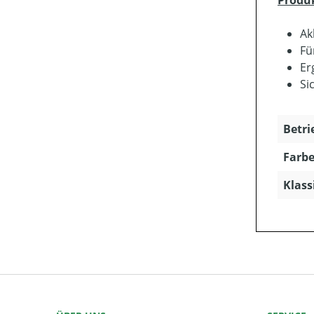
Produ
Ak
Fü
Er
Si
Betri
Farbe
Klass