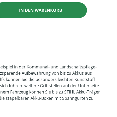
ib den gewünschten Wert ein oder benutz
IN DEN WARENKORB
eispiel in der Kommunal- und Landschaftspflege-
latzsparende Aufbewahrung von bis zu Akkus aus
s können Sie die besonders leichten Kunststoff-
ich führen. weitere Griffstellen auf der Unterseite
inem Fahrzeug können Sie bis zu STIHL Akku-Träger
, die stapelbaren Akku-Boxen mit Spanngurten zu