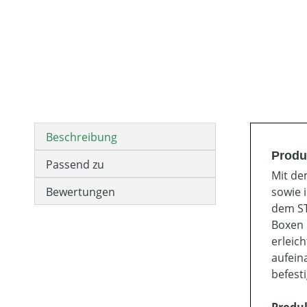
Beschreibung
Produ
Passend zu
Mit de
Bewertungen
sowie 
dem ST
Boxen 
erleic
aufein
befest