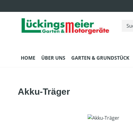
m Hauptinhalt springen
Zur Suche springen
Zur Hauptnavigation springen
HOME
ÜBER UNS
GARTEN & GRUNDSTÜCK
Akku-Träger
Bildergalerie überspringen