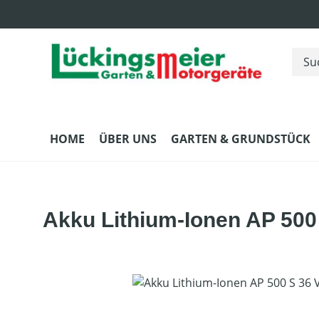
m Hauptinhalt springen
Zur Suche springen
Zur Hauptnavigation springen
HOME
ÜBER UNS
GARTEN & GRUNDSTÜCK
Akku Lithium-Ionen AP 500 
Bildergalerie überspringen