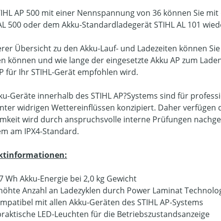
IHL AP 500 mit einer Nennspannung von 36 können Sie mit 
AL 500 oder dem Akku-Standardladegerät STIHL AL 101 wied
erer Übersicht zu den Akku-Lauf- und Ladezeiten können Sie
en können und wie lange der eingesetzte Akku AP zum Laden 
P für Ihr STIHL-Gerät empfohlen wird.
kku-Geräte innerhalb des STIHL AP?Systems sind für profess
nter widrigen Wettereinflüssen konzipiert. Daher verfügen 
mkeit wird durch anspruchsvolle interne Prüfungen nachgewi
m am IPX4-Standard.
ktinformationen:
7 Wh Akku-Energie bei 2,0 kg Gewicht
höhte Anzahl an Ladezyklen durch Power Laminat Technolo
mpatibel mit allen Akku-Geräten des STIHL AP-Systems
praktische LED-Leuchten für die Betriebszustandsanzeige