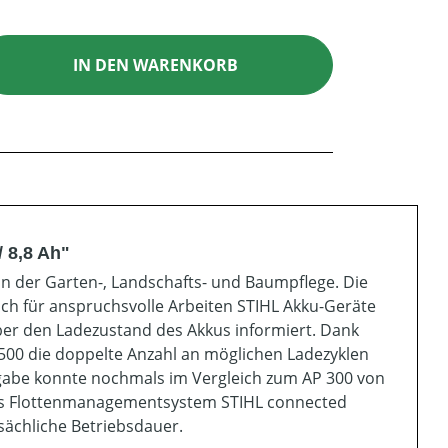
ib den gewünschten Wert ein oder benutz
IN DEN WARENKORB
 8,8 Ah"
in der Garten-, Landschafts- und Baumpflege. Die
uch für anspruchsvolle Arbeiten STIHL Akku-Geräte
ber den Ladezustand des Akkus informiert. Dank
500 die doppelte Anzahl an möglichen Ladezyklen
bgabe konnte nochmals im Vergleich zum AP 300 von
das Flottenmanagementsystem STIHL connected
tsächliche Betriebsdauer.