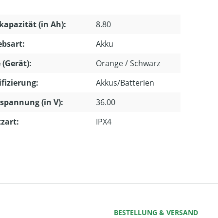
apazität (in Ah):
8.80
ebsart:
Akku
 (Gerät):
Orange / Schwarz
ifizierung:
Akkus/Batterien
pannung (in V):
36.00
zart:
IPX4
BESTELLUNG & VERSAND