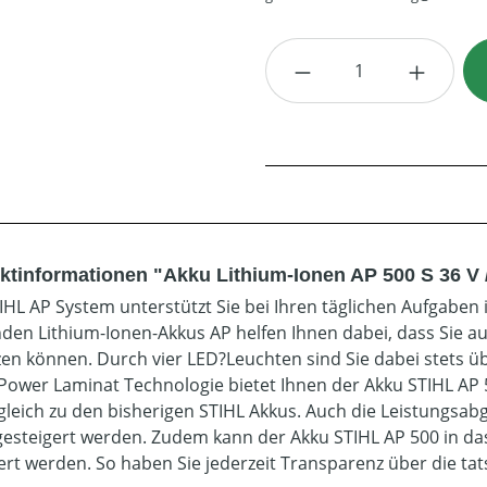
Produkt Anzahl: G
ktinformationen "Akku Lithium-Ionen AP 500 S 36 V /
IHL AP System unterstützt Sie bei Ihren täglichen Aufgaben 
den Lithium-Ionen-Akkus AP helfen Ihnen dabei, dass Sie a
zen können. Durch vier LED?Leuchten sind Sie dabei stets ü
Power Laminat Technologie bietet Ihnen der Akku STIHL AP 
gleich zu den bisherigen STIHL Akkus. Auch die Leistungsa
gesteigert werden. Zudem kann der Akku STIHL AP 500 in 
iert werden. So haben Sie jederzeit Transparenz über die ta