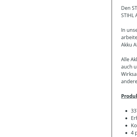
Den ST
STIHL 
In uns
arbeit
Akku A
Alle A
auch u
Wirksa
andere
Produ
33
Er
Ko
4 