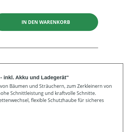
ib den gewünschten Wert ein oder benutz
IN DEN WARENKORB
 inkl. Akku und Ladegerät"
tt von Bäumen und Sträuchern, zum Zerkleinern von
ohe Schnittleistung und kraftvolle Schnitte.
ttenwechsel, flexible Schutzhaube für sicheres