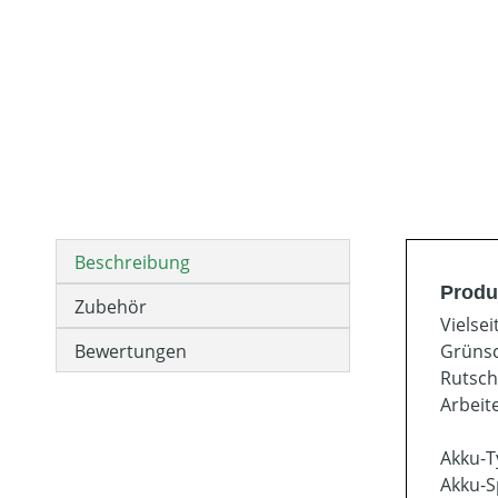
Beschreibung
Produ
Zubehör
Vielse
Bewertungen
Grünsc
Rutsch
Arbeit
Akku-T
Akku-S