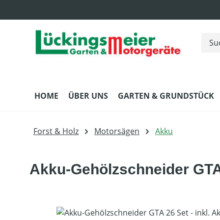
m Hauptinhalt springen
Zur Suche springen
Zur Hauptnavigation springen
HOME
ÜBER UNS
GARTEN & GRUNDSTÜCK
Forst & Holz
Motorsägen
Akku
Akku-Gehölzschneider GTA 
Bildergalerie überspringen