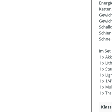
Energi
Ketten
Gewich
Gewich
Schall
Schien
Schnei
Im Set
1 x Ak
1 x Li
1 x St
1 x Li
1 x 1/
1 x Mul
1 x Tr
Klass