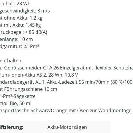
einhalt: 28 Wh
geschwindigkeit: 8 m/s
t ohne Akku: 1,2 kg
t mit Akku: 1,45 kg
druckpegel: < 85 dB(A)
enlänge: 10 cm
dgarnitur: ¼“-Pm³
 enthalten:
ku-Gehölzschneider GTA 26 Einzelgerät mit flexibler Schutz
thium-Ionen-Akku AS 2, 28 Wh, 10,8 V
andardladegerät AL 1, Akku-Ladezeit 55 min/70min (80 %/100
ght Führungsschiene 10 cm
4''-Pm³-Sägekette
tioil Bio, 50 ml
ansporttasche Schwarz/Orange mit Ösen zur Wandmontage.
ifizierung:
Akku-Motorsägen