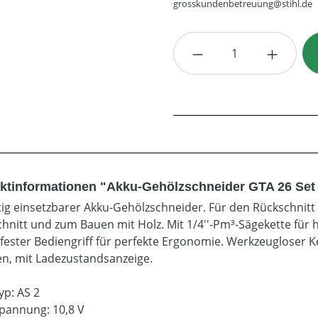
grosskundenbetreuung@stihl.de
Produkt Anzahl: G
ktinformationen "Akku-Gehölzschneider GTA 26 Set -
itig einsetzbarer Akku-Gehölzschneider. Für den Rückschni
hnitt und zum Bauen mit Holz. Mit 1/4''-Pm³-Sägekette für h
fester Bediengriff für perfekte Ergonomie. Werkzeugloser Ke
en, mit Ladezustandsanzeige.
yp: AS 2
pannung: 10,8 V