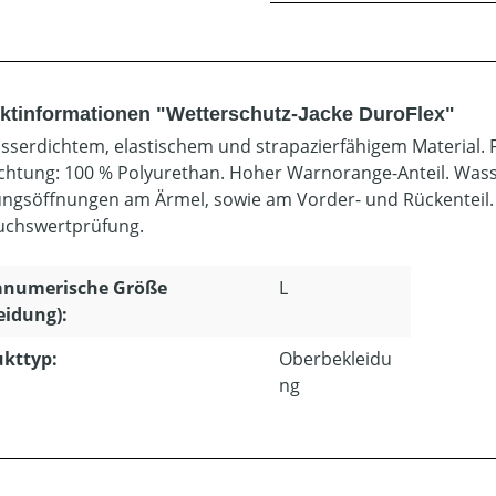
ktinformationen "Wetterschutz-Jacke DuroFlex"
sserdichtem, elastischem und strapazierfähigem Material. 
chtung: 100 % Polyurethan. Hoher Warnorange-Anteil. Wass
ungsöffnungen am Ärmel, sowie am Vorder- und Rückenteil. 
chswertprüfung.
anumerische Größe
L
eidung):
kttyp:
Oberbekleidu
ng