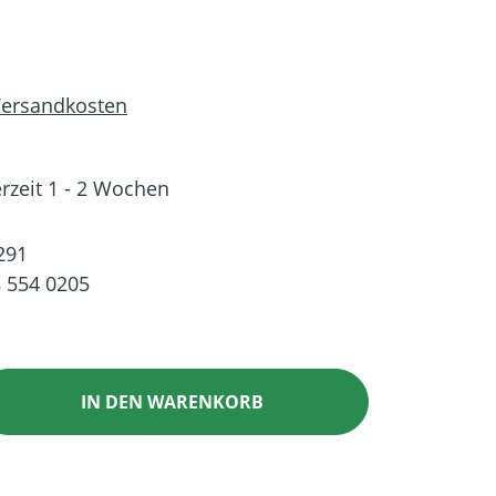
 Versandkosten
erzeit 1 - 2 Wochen
291
 554 0205
ib den gewünschten Wert ein oder benutz
IN DEN WARENKORB