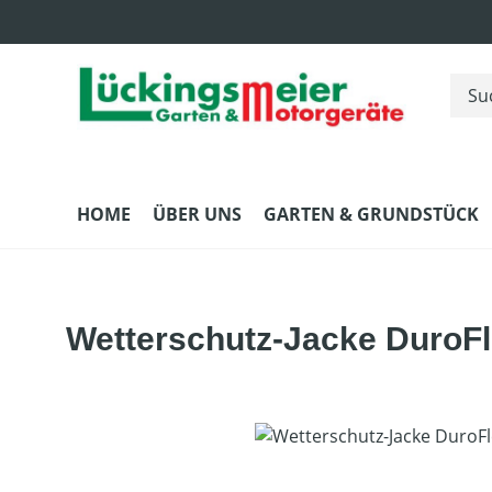
m Hauptinhalt springen
Zur Suche springen
Zur Hauptnavigation springen
HOME
ÜBER UNS
GARTEN & GRUNDSTÜCK
Wetterschutz-Jacke DuroF
Bildergalerie überspringen