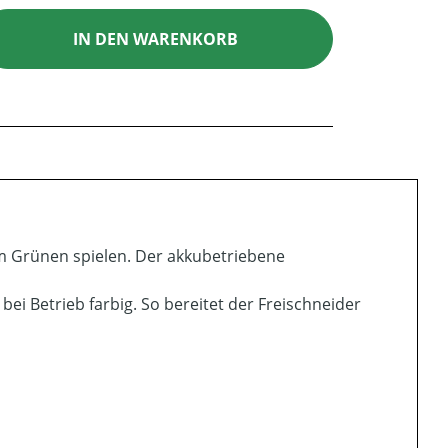
ib den gewünschten Wert ein oder benutz
IN DEN WARENKORB
 im Grünen spielen. Der akkubetriebene
 bei Betrieb farbig. So bereitet der Freischneider