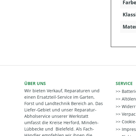
Farbe
Klass
Mater
ÜBER UNS
SERVICE
Wir bieten Verkauf, Reparaturen und
Batter
einen Ersatzteil-Service im Garten,
Altöle
Forst und Landtechnik Bereich an. Das
Widerr
Liefer-Gebiet und unser Reparatur-
Verpac
Abholservice unserer Werkstatt
Cookie-
umfasst die Kreise Herford, Minden-
Lübbecke und Bielefeld. Als Fach-
Impre
Händler empfehlen wir ihnen die