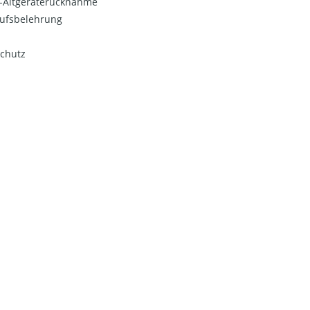
o-Altgeräterücknahme
ufsbelehrung
chutz