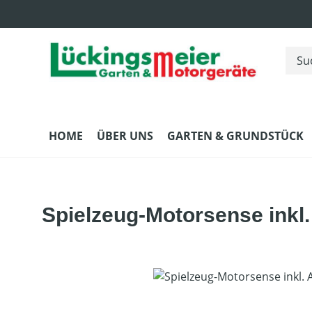
m Hauptinhalt springen
Zur Suche springen
Zur Hauptnavigation springen
HOME
ÜBER UNS
GARTEN & GRUNDSTÜCK
Spielzeug-Motorsense inkl
Bildergalerie überspringen