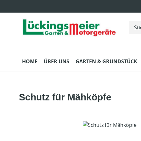
m Hauptinhalt springen
Zur Suche springen
Zur Hauptnavigation springen
HOME
ÜBER UNS
GARTEN & GRUNDSTÜCK
Schutz für Mähköpfe
Bildergalerie überspringen