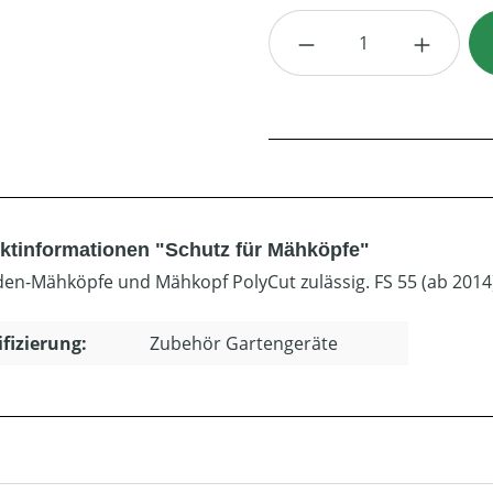
Produkt Anzahl: G
ktinformationen "Schutz für Mähköpfe"
den-Mähköpfe und Mähkopf PolyCut zulässig. FS 55 (ab 2014). F
ifizierung:
Zubehör Gartengeräte