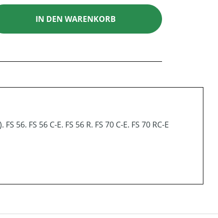
ib den gewünschten Wert ein oder benutz
IN DEN WARENKORB
S 56. FS 56 C-E. FS 56 R. FS 70 C-E. FS 70 RC-E