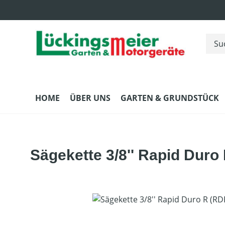
m Hauptinhalt springen
Zur Suche springen
Zur Hauptnavigation springen
HOME
ÜBER UNS
GARTEN & GRUNDSTÜCK
Sägekette 3/8'' Rapid Duro
Bildergalerie überspringen