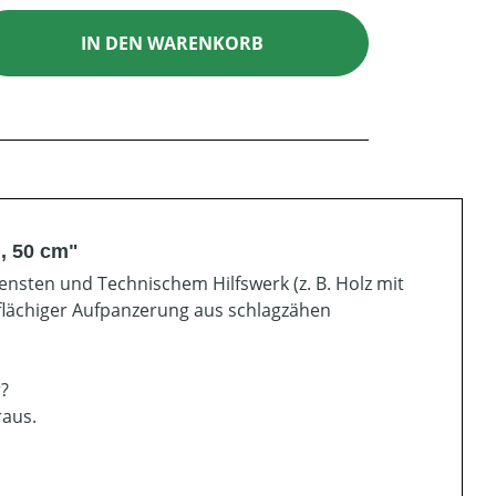
ib den gewünschten Wert ein oder benutz
IN DEN WARENKORB
, 50 cm"
ensten und Technischem Hilfswerk (z. B. Holz mit
flächiger Aufpanzerung aus schlagzähen
r?
raus.