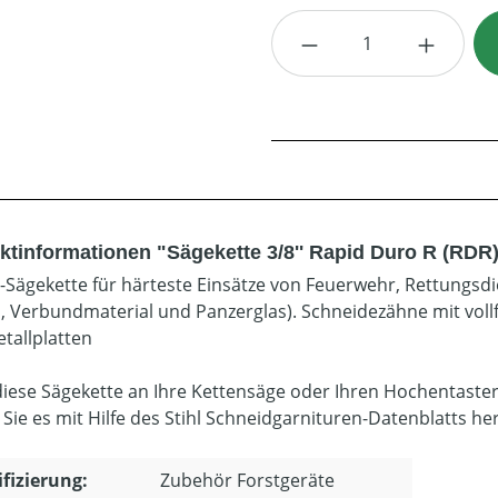
Produkt Anzahl: G
ktinformationen "Sägekette 3/8'' Rapid Duro R (RDR)
l-Sägekette für härteste Einsätze von Feuerwehr, Rettungsdi
, Verbundmaterial und Panzerglas). Schneidezähne mit voll
tallplatten
diese Sägekette an Ihre Kettensäge oder Ihren Hochentaste
 Sie es mit Hilfe des Stihl Schneidgarnituren-Datenblatts he
ifizierung:
Zubehör Forstgeräte