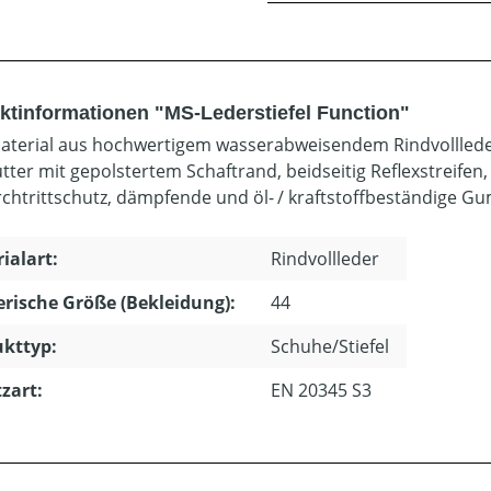
ktinformationen "MS-Lederstiefel Function"
terial aus hochwertigem wasserabweisendem Rindvolllede
futter mit gepolstertem Schaftrand, beidseitig Reflexstreif
rchtrittschutz, dämpfende und öl- / kraftstoffbeständige G
ialart:
Rindvollleder
ische Größe (Bekleidung):
44
kttyp:
Schuhe/Stiefel
zart:
EN 20345 S3