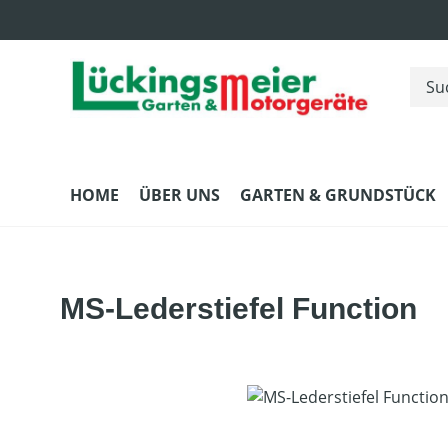
m Hauptinhalt springen
Zur Suche springen
Zur Hauptnavigation springen
HOME
ÜBER UNS
GARTEN & GRUNDSTÜCK
MS-Lederstiefel Function
Bildergalerie überspringen