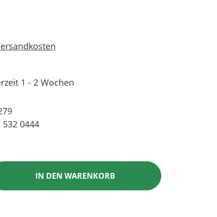
 Versandkosten
erzeit 1 - 2 Wochen
279
 532 0444
ib den gewünschten Wert ein oder benutz
IN DEN WARENKORB