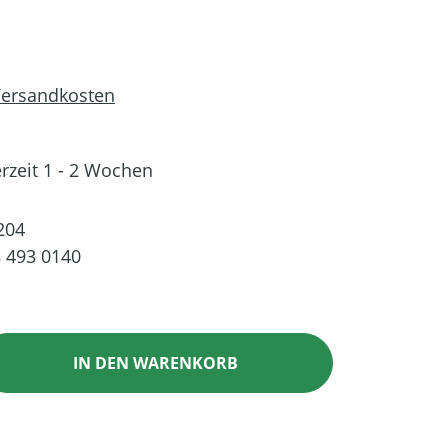
 Versandkosten
erzeit 1 - 2 Wochen
204
 493 0140
ib den gewünschten Wert ein oder benutz
IN DEN WARENKORB