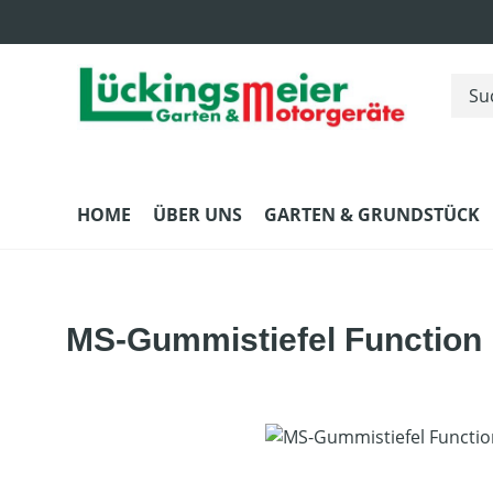
m Hauptinhalt springen
Zur Suche springen
Zur Hauptnavigation springen
HOME
ÜBER UNS
GARTEN & GRUNDSTÜCK
MS-Gummistiefel Function
Bildergalerie überspringen