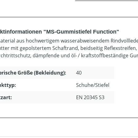
ktinformationen "MS-Gummistiefel Function"
terial aus hochwertigem wasserabweisendem Rindvolllede
futter mit gepolstertem Schaftrand, beidseitig Reflexstreif
rchtrittschutz, dämpfende und öl- / kraftstoffbeständige G
ische Größe (Bekleidung):
40
kttyp:
Schuhe/Stiefel
zart:
EN 20345 S3