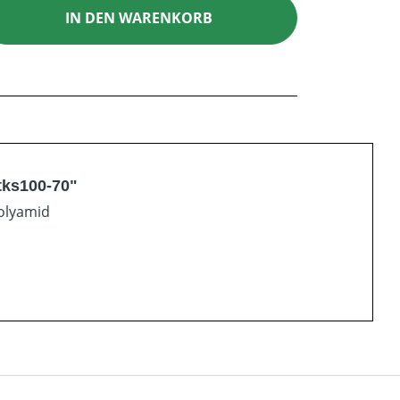
ib den gewünschten Wert ein oder benutz
IN DEN WARENKORB
tks100-70"
olyamid