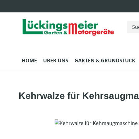
m Hauptinhalt springen
Zur Suche springen
Zur Hauptnavigation springen
HOME
ÜBER UNS
GARTEN & GRUNDSTÜCK
Kehrwalze für Kehrsaugma
Bildergalerie überspringen