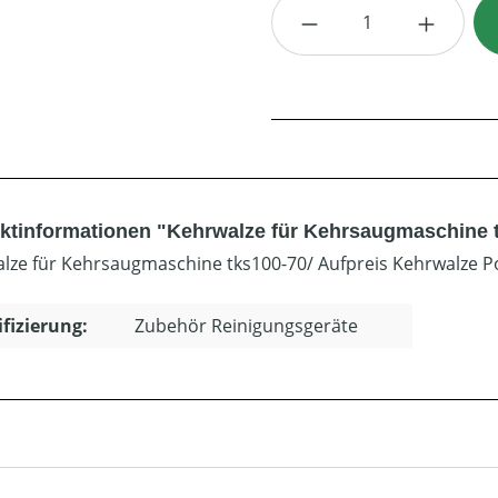
Produkt Anzahl: G
ktinformationen "Kehrwalze für Kehrsaugmaschine 
lze für Kehrsaugmaschine tks100-70/ Aufpreis Kehrwalze P
ifizierung:
Zubehör Reinigungsgeräte