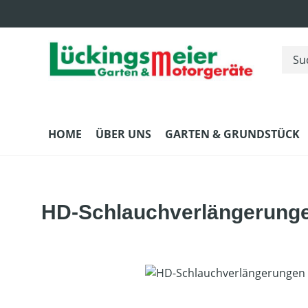
m Hauptinhalt springen
Zur Suche springen
Zur Hauptnavigation springen
HOME
ÜBER UNS
GARTEN & GRUNDSTÜCK
HD-Schlauchverlängerung
Bildergalerie überspringen