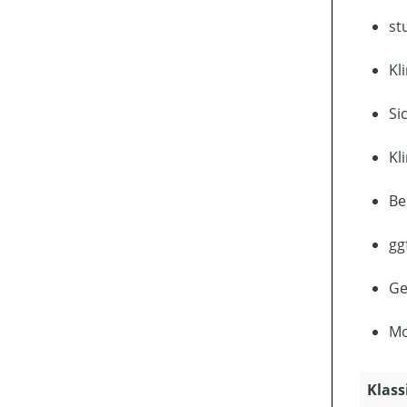
st
Kl
Si
Kl
Be
gg
Ge
Mo
Klass