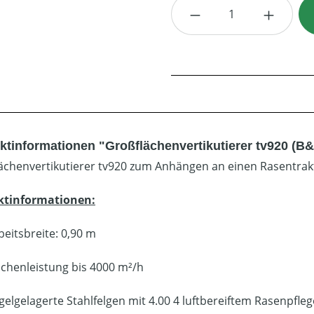
Produkt Anzahl: G
ktinformationen "Großflächenvertikutierer tv920 (B
ächenvertikutierer tv920 zum Anhängen an einen Rasentrak
ktinformationen:
beitsbreite: 0,90 m
ächenleistung bis 4000 m²/h
gelgelagerte Stahlfelgen mit 4.00 4 luftbereiftem Rasenpfleg