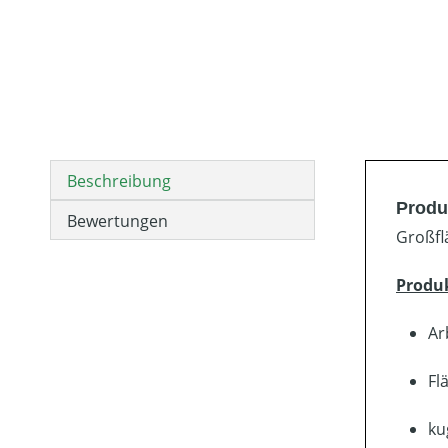
Beschreibung
Produ
Bewertungen
Großfl
Produ
Ar
Fl
ku