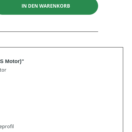
ib den gewünschten Wert ein oder benutz
IN DEN WARENKORB
&S Motor)"
tor
eprofil