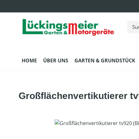
m Hauptinhalt springen
Zur Suche springen
Zur Hauptnavigation springen
HOME
ÜBER UNS
GARTEN & GRUNDSTÜCK
Großflächenvertikutierer t
Bildergalerie überspringen