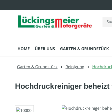
m Hauptinhalt springen
Zur Suche springen
Zur Hauptnavigation springen
HOME
ÜBER UNS
GARTEN & GRUNDSTÜCK
Garten & Grundstück
Reinigung
Hochdruck
Hochdruckreiniger beheizt
Bildergalerie überspringen