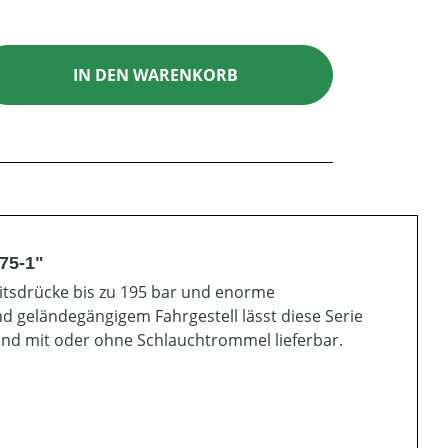
ib den gewünschten Wert ein oder benutz
IN DEN WARENKORB
75-1"
itsdrücke bis zu 195 bar und enorme
nd geländegängigem Fahrgestell lässt diese Serie
ind mit oder ohne Schlauchtrommel lieferbar.