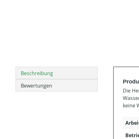
Beschreibung
Produ
Bewertungen
Die He
Wasser
keine 
Arbei
Betri