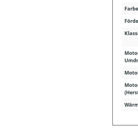
Farbe
Förde
Klass
Motor
Umdr
Motor
Moto
(Hers
Wärme