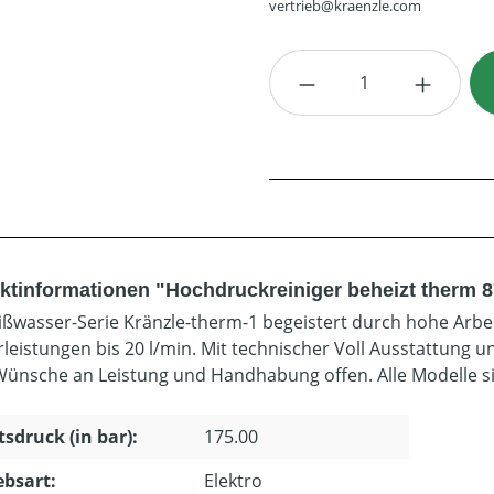
vertrieb@kraenzle.com
Produkt Anzahl: G
ktinformationen "Hochdruckreiniger beheizt therm 8
ißwasser-Serie Kränzle-therm-1 begeistert durch hohe Arbe
leistungen bis 20 l/min. Mit technischer Voll Ausstattung u
Wünsche an Leistung und Handhabung offen. Alle Modelle s
tsdruck (in bar):
175.00
ebsart:
Elektro