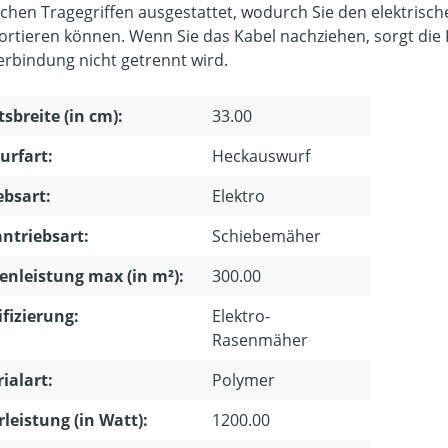
schen Tragegriffen ausgestattet, wodurch Sie den elektris
ortieren können. Wenn Sie das Kabel nachziehen, sorgt die 
erbindung nicht getrennt wird.
tsbreite (in cm):
33.00
urfart:
Heckauswurf
ebsart:
Elektro
ntriebsart:
Schiebemäher
enleistung max (in m²):
300.00
ifizierung:
Elektro-
Rasenmäher
ialart:
Polymer
leistung (in Watt):
1200.00