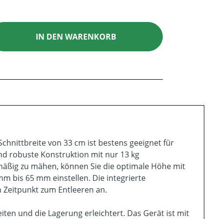
ib den gewünschten Wert ein oder benutz
IN DEN WARENKORB
chnittbreite von 33 cm ist bestens geeignet für
nd robuste Konstruktion mit nur 13 kg
äßig zu mähen, können Sie die optimale Höhe mit
mm bis 65 mm einstellen. Die integrierte
n Zeitpunkt zum Entleeren an.
iten und die Lagerung erleichtert. Das Gerät ist mit