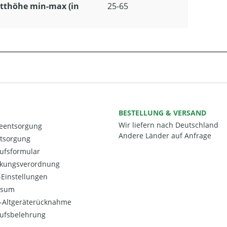
tthöhe min-max (in
25-65
BESTELLUNG & VERSAND
Wir liefern nach Deutschland
ieentsorgung
Andere Länder auf Anfrage
ntsorgung
ufsformular
kungsverordnung
Einstellungen
ssum
o-Altgeräterücknahme
ufsbelehrung