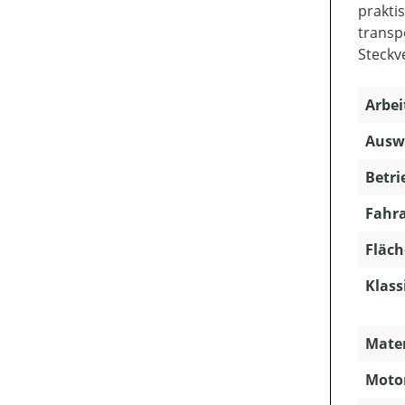
prakti
transp
Steckv
Arbei
Ausw
Betri
Fahra
Fläch
Klass
Mater
Motor