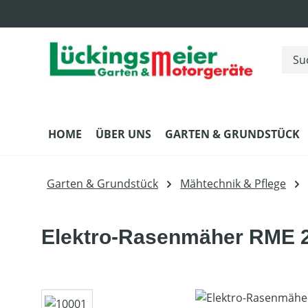
m Hauptinhalt springen
Zur Suche springen
Zur Hauptnavigation springen
HOME
ÜBER UNS
GARTEN & GRUNDSTÜCK
Garten & Grundstück
Mähtechnik & Pflege
Elektro-Rasenmäher RME 
Bildergalerie überspringen