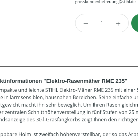
grosskundenbetreuung@stihl.de
Produkt Anzahl: G
ktinformationen "Elektro-Rasenmäher RME 235"
mpakte und leichte STIHL Elektro-Mäher RME 235 mit einer S
ze in lärmsensiblen, hausnahen Bereichen. Seine einfache u
gewicht macht ihn sehr beweglich. Um Ihren Rasen gleichm
der zentralen Schnitthöhenverstellung in fünf Stufen von 25 
andsanzeige des 30-l-Grasfangkorbs zeigt Ihnen den richtige
appbare Holm ist zweifach höhenverstellbar, der so das Arbe