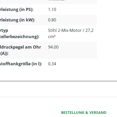
leistung (in PS):
1.10
leistung (in kW):
0.80
rtyp
Stihl 2-Mix-Motor / 27,2
tellerbezeichnung):
cm³
ldruckpegel am Ohr
94.00
(A)):
stofftankgröße (in l):
0.34
BESTELLUNG & VERSAND