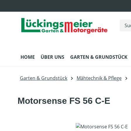
m Hauptinhalt springen
Zur Suche springen
Zur Hauptnavigation springen
HOME
ÜBER UNS
GARTEN & GRUNDSTÜCK
Garten & Grundstück
Mähtechnik & Pflege
Motorsense FS 56 C-E
Bildergalerie überspringen