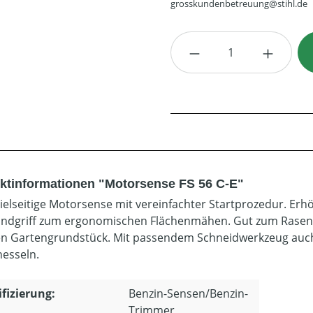
grosskundenbetreuung@stihl.de
Produkt Anzahl: G
ktinformationen "Motorsense FS 56 C-E"
ielseitige Motorsense mit vereinfachter Startprozedur. Erhö
ndgriff zum ergonomischen Flächenmähen. Gut zum Rasen 
en Gartengrundstück. Mit passendem Schneidwerkzeug auch 
esseln.
ifizierung:
Benzin-Sensen/Benzin-
Trimmer