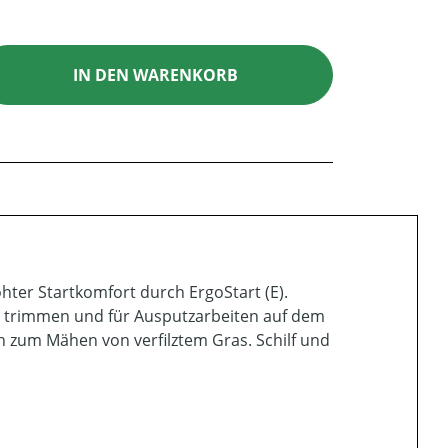
ib den gewünschten Wert ein oder benutz
IN DEN WARENKORB
hter Startkomfort durch ErgoStart (E).
trimmen und für Ausputzarbeiten auf dem
zum Mähen von verfilztem Gras. Schilf und