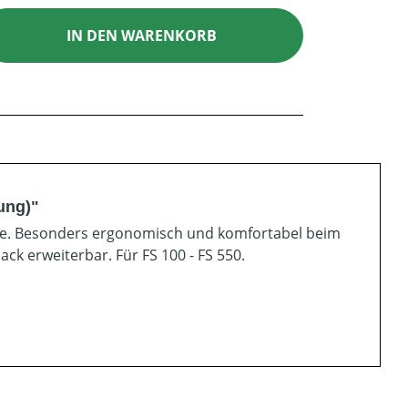
ib den gewünschten Wert ein oder benutz
IN DEN WARENKORB
ung)"
tte. Besonders ergonomisch und komfortabel beim
ck erweiterbar. Für FS 100 - FS 550.