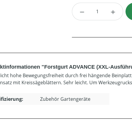
Produkt Anzahl: G
ktinformationen "Forstgurt ADVANCE (XXL-Ausführ
icht hohe Bewegungsfreiheit durch frei hängende Beinpla
insatz mit Kreissägeblättern. Sehr leicht. Um Werkzeugrucksa
ifizierung:
Zubehör Gartengeräte