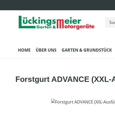
m Hauptinhalt springen
Zur Suche springen
Zur Hauptnavigation springen
HOME
ÜBER UNS
GARTEN & GRUNDSTÜCK
Forstgurt ADVANCE (XXL-
Bildergalerie überspringen