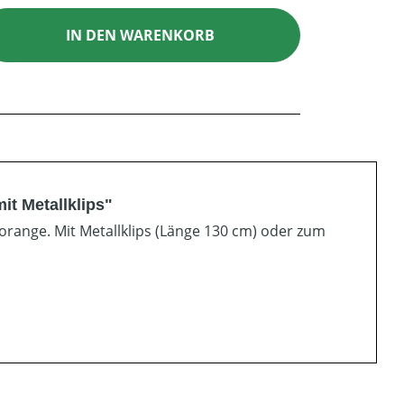
ib den gewünschten Wert ein oder benutz
IN DEN WARENKORB
it Metallklips"
orange. Mit Metallklips (Länge 130 cm) oder zum