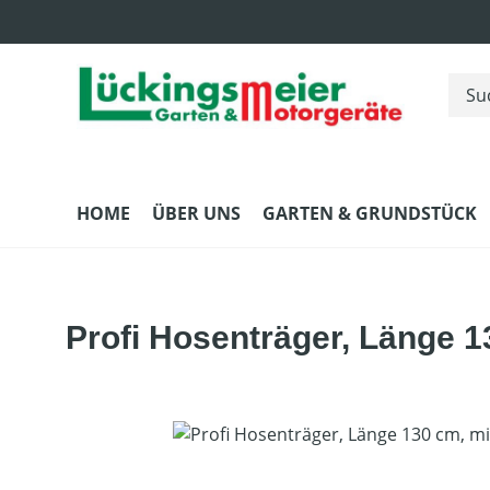
m Hauptinhalt springen
Zur Suche springen
Zur Hauptnavigation springen
HOME
ÜBER UNS
GARTEN & GRUNDSTÜCK
Profi Hosenträger, Länge 13
Bildergalerie überspringen