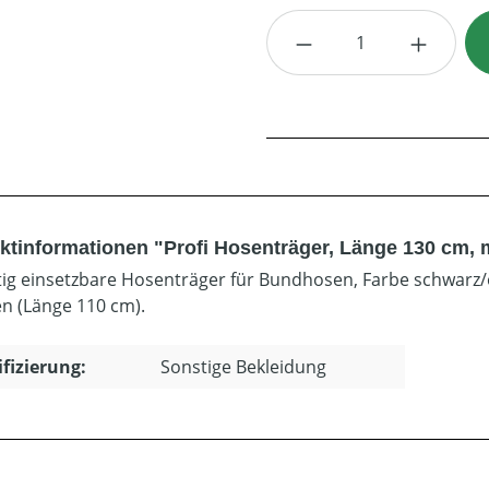
Produkt Anzahl: G
ktinformationen "Profi Hosenträger, Länge 130 cm, m
itig einsetzbare Hosenträger für Bundhosen, Farbe schwarz/
n (Länge 110 cm).
ifizierung:
Sonstige Bekleidung