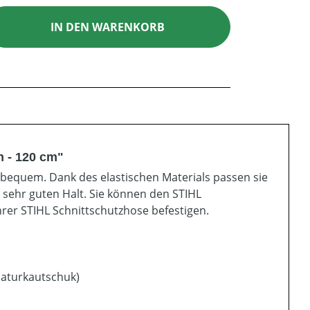
ib den gewünschten Wert ein oder benutz
IN DEN WARENKORB
 - 120 cm"
bequem. Dank des elastischen Materials passen sie
 sehr guten Halt. Sie können den STIHL
rer STIHL Schnittschutzhose befestigen.
Naturkautschuk)