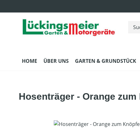
m Hauptinhalt springen
Zur Suche springen
Zur Hauptnavigation springen
HOME
ÜBER UNS
GARTEN & GRUNDSTÜCK
Hosenträger - Orange zum 
Bildergalerie überspringen