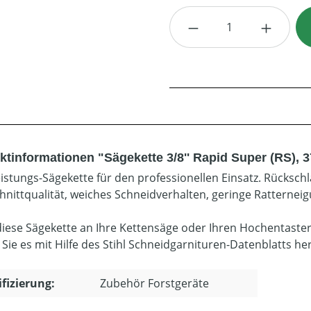
Produkt Anzahl: G
ktinformationen "Sägekette 3/8'' Rapid Super (RS), 
istungs-Sägekette für den professionellen Einsatz. Rücksch
hnittqualität, weiches Schneidverhalten, geringe Ratterneig
diese Sägekette an Ihre Kettensäge oder Ihren Hochentaste
 Sie es mit Hilfe des Stihl Schneidgarnituren-Datenblatts he
ifizierung:
Zubehör Forstgeräte