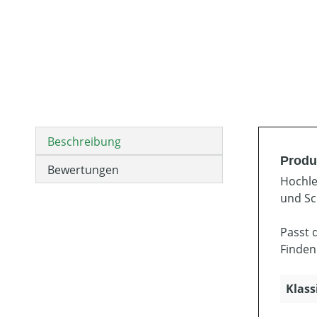
Beschreibung
Produ
Bewertungen
Hochle
und Sc
Passt 
Finden
Klass