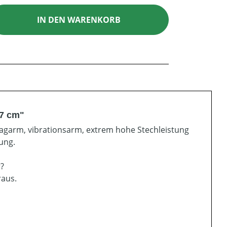
ib den gewünschten Wert ein oder benutz
IN DEN WARENKORB
37 cm"
lagarm, vibrationsarm, extrem hohe Stechleistung
ung.
r?
raus.