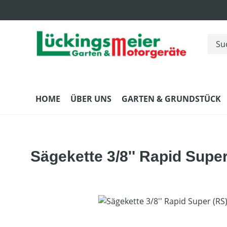
m Hauptinhalt springen
Zur Suche springen
Zur Hauptnavigation springen
HOME
ÜBER UNS
GARTEN & GRUNDSTÜCK
Sägekette 3/8'' Rapid Supe
Bildergalerie überspringen