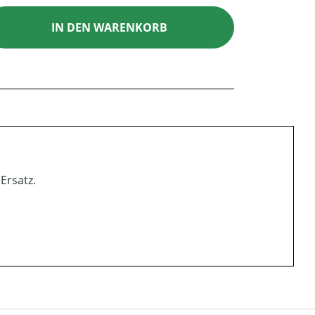
ib den gewünschten Wert ein oder benutz
IN DEN WARENKORB
Ersatz.