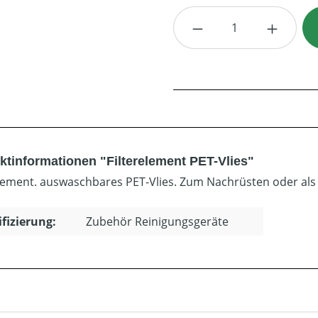
Produkt Anzahl: G
ktinformationen "Filterelement PET-Vlies"
element. auswaschbares PET-Vlies. Zum Nachrüsten oder als 
ifizierung:
Zubehör Reinigungsgeräte