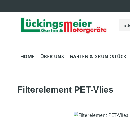
m Hauptinhalt springen
Zur Suche springen
Zur Hauptnavigation springen
HOME
ÜBER UNS
GARTEN & GRUNDSTÜCK
Filterelement PET-Vlies
Bildergalerie überspringen