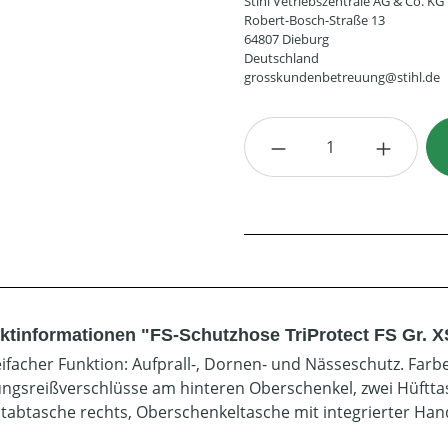
Stihl Vetriebszentrale AG & Co. KG
Robert-Bosch-Straße 13
64807 Dieburg
Deutschland
grosskundenbetreuung@stihl.de
Produkt Anzahl: G
ktinformationen "FS-Schutzhose TriProtect FS Gr. X
eifacher Funktion: Aufprall-, Dornen- und Nässeschutz. Farb
ungsreißverschlüsse am hinteren Oberschenkel, zwei Hüftta
tabtasche rechts, Oberschenkeltasche mit integrierter Hand