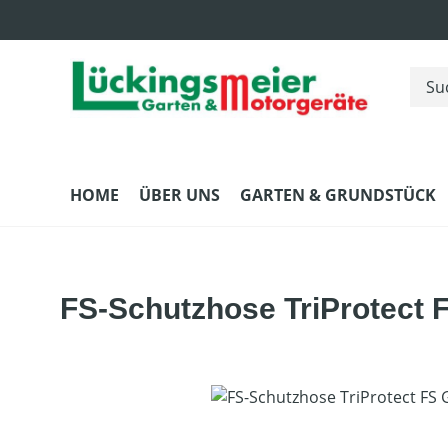
m Hauptinhalt springen
Zur Suche springen
Zur Hauptnavigation springen
HOME
ÜBER UNS
GARTEN & GRUNDSTÜCK
FS-Schutzhose TriProtect F
Bildergalerie überspringen