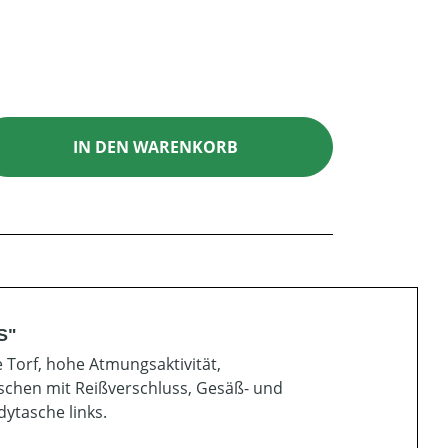
ib den gewünschten Wert ein oder benutz
IN DEN WARENKORB
S"
e Torf, hohe Atmungsaktivität,
schen mit Reißverschluss, Gesäß- und
ytasche links.