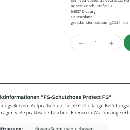
Stihl Vetriebszentrale AG & Co. KG
Robert-Bosch-Straße 13
64807 Dieburg
Deutschland
grosskundenbetreuung@stihl.de
Produkt Anzahl: G
ktinformationen "FS-Schutzhose Protect FS"
mungsaktivem Aufprallschutz. Farbe Grün, lange Belüftungsö
räger, viele praktische Taschen. Ebenso in Warnorange erhä
ifizierung:
Hosen/Schnittschutzhosen