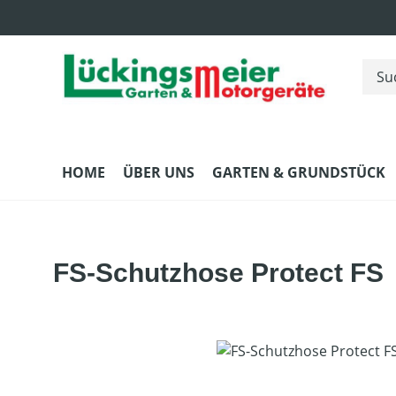
m Hauptinhalt springen
Zur Suche springen
Zur Hauptnavigation springen
HOME
ÜBER UNS
GARTEN & GRUNDSTÜCK
FS-Schutzhose Protect FS
Bildergalerie überspringen