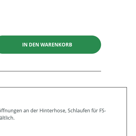
ib den gewünschten Wert ein oder benutz
IN DEN WARENKORB
ffnungen an der Hinterhose, Schlaufen für FS­
ltlich.