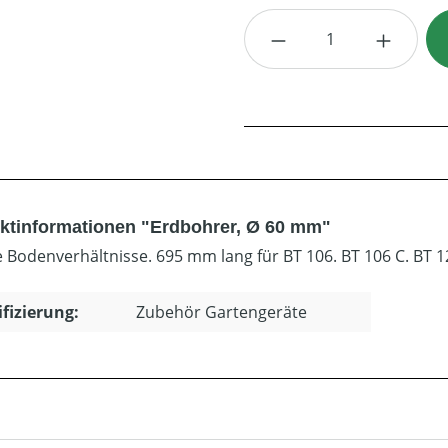
Produkt Anzahl: G
ktinformationen "Erdbohrer, Ø 60 mm"
le Bodenverhältnisse. 695 mm lang für BT 106. BT 106 C. BT 1
ifizierung:
Zubehör Gartengeräte