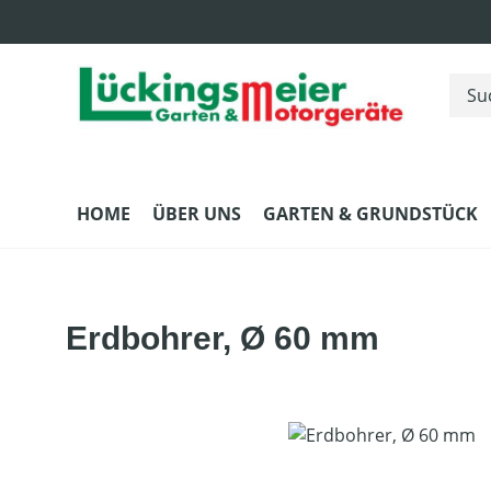
m Hauptinhalt springen
Zur Suche springen
Zur Hauptnavigation springen
HOME
ÜBER UNS
GARTEN & GRUNDSTÜCK
Erdbohrer, Ø 60 mm
Bildergalerie überspringen