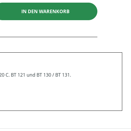
ib den gewünschten Wert ein oder benutz
IN DEN WARENKORB
20 C. BT 121 und BT 130 / BT 131.