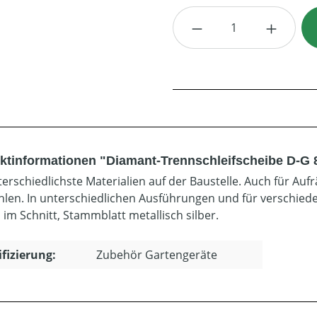
Produkt Anzahl: G
ktinformationen "Diamant-Trennschleifscheibe D-G 
terschiedlichste Materialien auf der Baustelle. Auch für A
len. In unterschiedlichen Ausführungen und für verschied
 im Schnitt, Stammblatt metallisch silber.
ifizierung:
Zubehör Gartengeräte