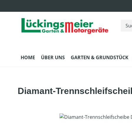
m Hauptinhalt springen
Zur Suche springen
Zur Hauptnavigation springen
HOME
ÜBER UNS
GARTEN & GRUNDSTÜCK
Diamant-Trennschleifschei
Bildergalerie überspringen