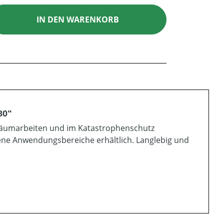
ib den gewünschten Wert ein oder benutz
IN DEN WARENKORB
80"
ufräumarbeiten und im Katastrophenschutz
ene Anwendungsbereiche erhältlich. Langlebig und