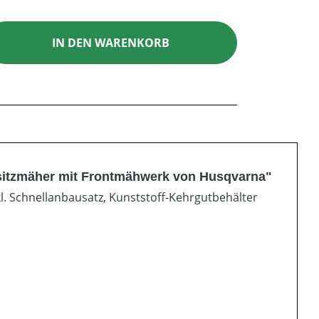
ib den gewünschten Wert ein oder benutz
IN DEN WARENKORB
sitzmäher mit Frontmähwerk von Husqvarna"
. Schnellanbausatz, Kunststoff-Kehrgutbehälter