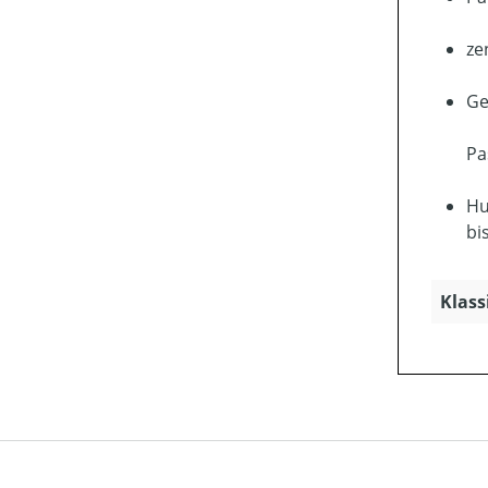
ze
Ge
Pa
Hu
bi
Klass