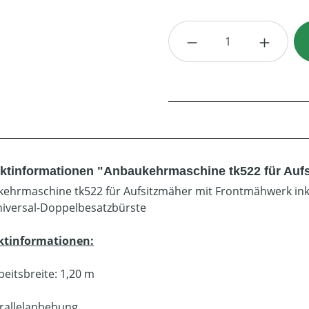
Produkt Anzahl: G
ktinformationen "Anbaukehrmaschine tk522 für Auf
ehrmaschine tk522 für Aufsitzmäher mit Frontmähwerk inkl
iversal-Doppelbesatzbürste
ktinformationen:
beitsbreite: 1,20 m
rallelanhebung