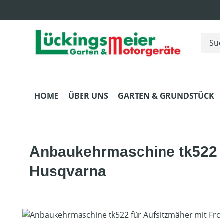
m Hauptinhalt springen
Zur Suche springen
Zur Hauptnavigation springen
HOME
ÜBER UNS
GARTEN & GRUNDSTÜCK
Anbaukehrmaschine tk522 
Husqvarna
Bildergalerie überspringen