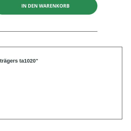
ib den gewünschten Wert ein oder benutz
IN DEN WARENKORB
trägers ta1020"