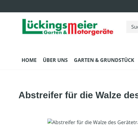
m Hauptinhalt springen
Zur Suche springen
Zur Hauptnavigation springen
HOME
ÜBER UNS
GARTEN & GRUNDSTÜCK
Abstreifer für die Walze de
Bildergalerie überspringen